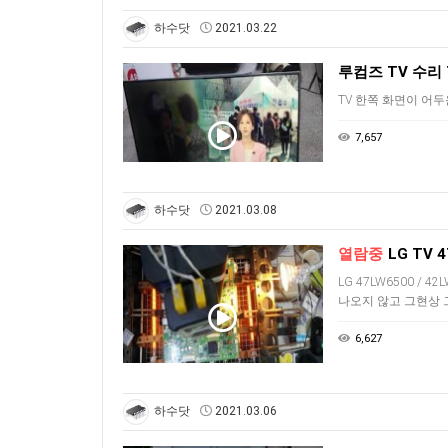
하수닷
2021.03.22
루컴즈 TV 수리
TV 한쪽 화면이 어
7,657
하수닷
2021.03.08
열람중
LG TV
LG 47LW6500 / 4
나오지 않고 그현상 
6,627
하수닷
2021.03.06