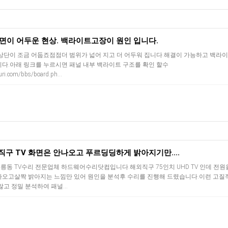
화면이 어두운 현상. 백라이트고장이 원인 입니다.
상단이 조금 어둡죠점점더 범위가 넓어 지고 더 어두워 집니다.해결이 가능하고 백라
다.아래 링크를 누르시면 패널 내부 백라이트 구조를 확인 할수
i.com/bbs/board.ph…
외직구 TV 화면은 안나오고 푸르딩딩하게 밝아지기만....
동 TV수리 전문업체 하드웨어수리닷컴입니다.해외직구 75인치 UHD TV 인데 전원
나오고살짝 밝아지는 느낌만 있어 원인을 분석후 수리를 진행해 드렸습니다.이런 고질
많고 정밀 분석하여 패널…