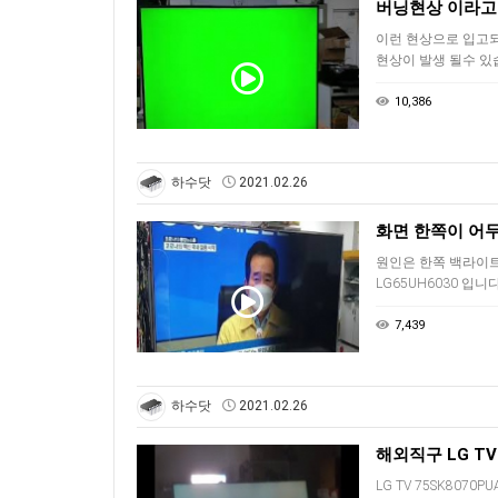
이런 현상으로 입고되
현상이 발생 될수 있
10,386
하수닷
2021.02.26
화면 한쪽이 어두
원인은 한쪽 백라이트
LG65UH6030 입니다
7,439
하수닷
2021.02.26
해외직구 LG T
LG TV 75SK80