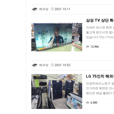
하수닷
2021.10.11
삼성 TV 상단 
자세히 보시면 화면 
올교체 받으시면 됩니
있습니다.http://hwsur
12,966
하수닷
2021.10.02
LG 75인치 해
안녕하세요노원구 공릉
인가하면 화면은 안
원인은 패널 불량이 
5,485