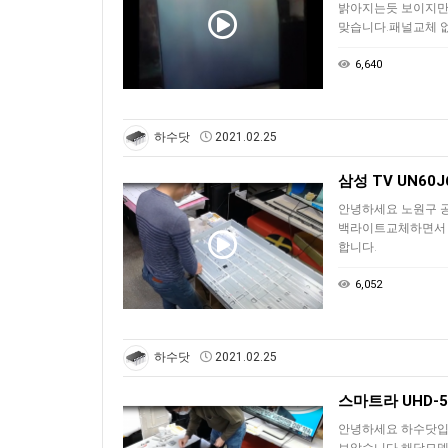
밝아지는듯 보이지만
맞습니다.패널교체 
6,640
하수닷
2021.02.25
삼성 TV UN6
안녕하세요 노원구 
백라이트교체하면서 
합니다.
6,052
하수닷
2021.02.25
스마트라 UHD-
안녕하세요 하수닷입