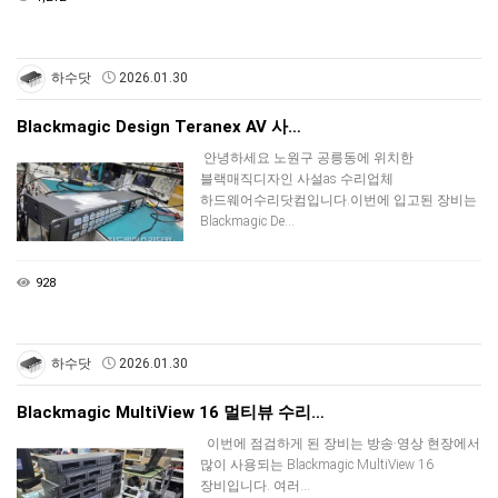
하수닷
2026.01.30
Blackmagic Design Teranex AV 사…
안녕하세요 노원구 공릉동에 위치한
블랙매직디자인 사설as 수리업체
하드웨어수리닷컴입니다.이번에 입고된 장비는
Blackmagic De…
928
하수닷
2026.01.30
Blackmagic MultiView 16 멀티뷰 수리…
이번에 점검하게 된 장비는 방송·영상 현장에서
많이 사용되는 Blackmagic MultiView 16
장비입니다. 여러…