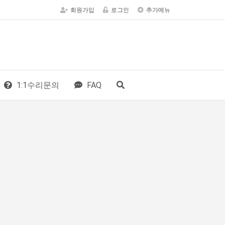
회원가입
로그인
추가메뉴
1:1수리문의
FAQ
LOGIN
회원가입
아이디/비번찾기
닷
닷
닷
닷
로그인
자동로그인
닷