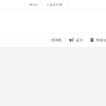
북마크
접속자 40
HOME
공지
택배
공지사항
"노트북부서" 1월 임시휴가 안내
1
★★★ 1:1 수리문의 문의 ★★★
2
2025년 8월 휴가안내입니다.
3
2024년 한가위 휴일 안내
4
택배비인상안내
5