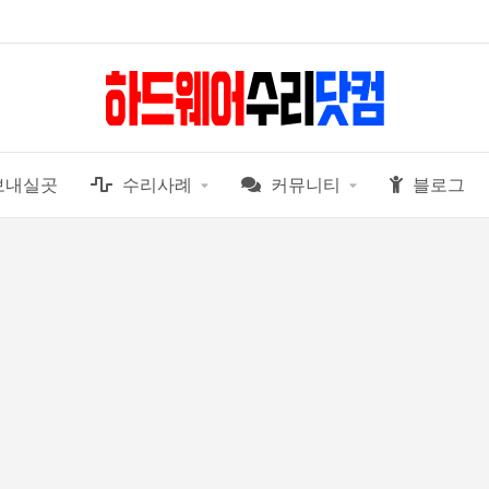
보내실곳
수리사례
커뮤니티
블로그
알면좋은팁
수리부품정보
드라이버
코스텔 주방TV 수납장에서 분리할때 박혀 있는 나사 모양.
하수
1
AMD RADEON 그래픽 드라이버 설치후 부팅중 검은 화면이 오래 지속 될때
하수
2
화이트 도메인 SPF/PTR 레코드등록
하수
3
IC 도면 PDF 검색 싸이트
하수
4
요즘 잉크충전 해주는 곳 찾기 어려우시죠? (상호 : 잉크샵)
하수
5