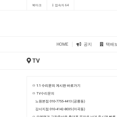
북마크
접속자 64
HOME
공지
택배
TV
ㅁ
1:1 수리문의 게시판 바로가기
ㅁ TV수리문의
노원본점 010-7755-4413 (공릉동)
강서지점 010-4142-8035 (마곡동)
ㅁ 모델명과 고장증상을 휴대폰 문자로 남겨 주시면 빠른