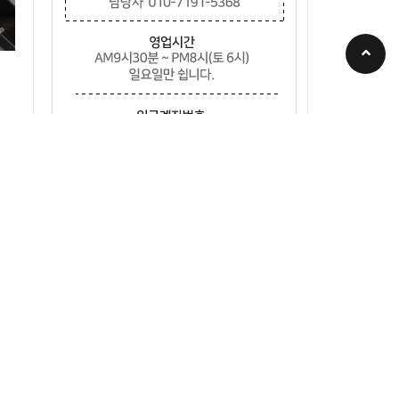
노트북
TV
해외직구TV
음향장비
산업용장비
서버콘솔KVM