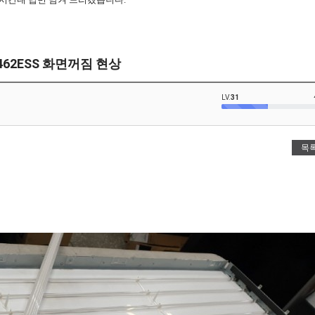
462ESS 화면꺼짐 현상
LV.
31
목