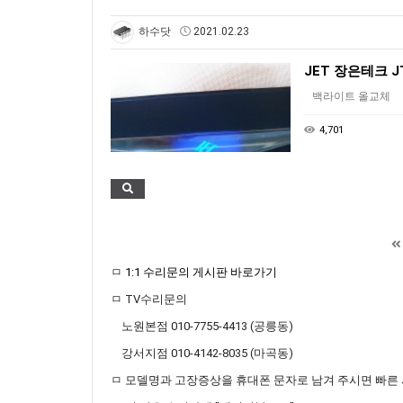
하수닷
2021.02.23
JET 장은테크 J
백라이트 올교체
4,701
ㅁ
1:1 수리문의 게시판 바로가기
ㅁ TV수리문의
노원본점 010-7755-4413 (공릉동)
강서지점 010-4142-8035 (마곡동)
ㅁ 모델명과 고장증상을 휴대폰 문자로 남겨 주시면 빠른