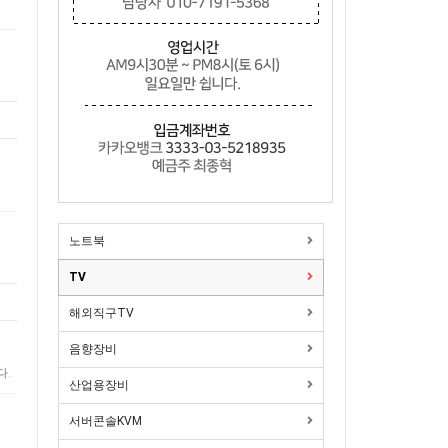
노트북
TV
해외직구TV
음향장비
다.
산업용장비
서버콘솔KVM