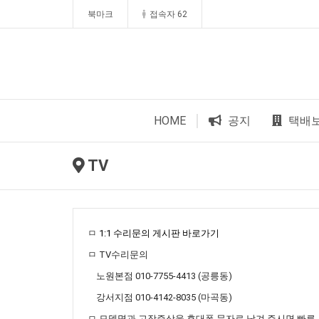
북마크
접속자 62
HOME
공지
택배
TV
ㅁ
1:1 수리문의 게시판 바로가기
ㅁ TV수리문의
노원본점 010-7755-4413 (공릉동)
강서지점 010-4142-8035 (마곡동)
ㅁ 모델명과 고장증상을 휴대폰 문자로 남겨 주시면 빠른