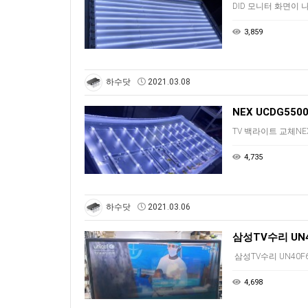
DID 모니터 화면이
3,859
하수닷
2021.03.08
NEX UCDG55
TV 백라이트 교체NE
4,735
하수닷
2021.03.06
삼성TV수리 UN4
삼성TV수리 UN40F
4,698