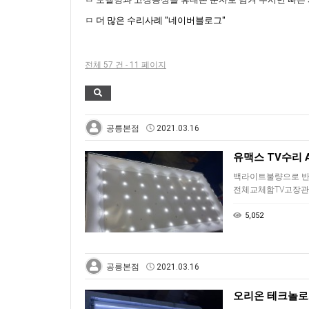
ㅁ
더 많은 수리사례 "네이버블로그"
전체 57 건 - 11 페이지
공릉본점
2021.03.16
유맥스 TV수리 
백라이트불량으로 반
전체교체함TV고장관련
5,052
공릉본점
2021.03.16
오리온 테크놀로지