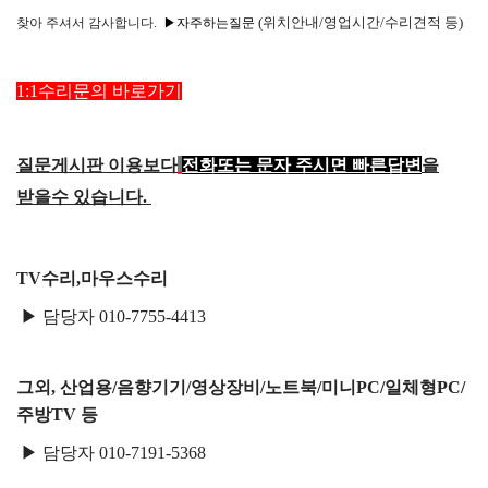
택배비인상안내
(위치안내/영업시간/수리견적 등)
찾아
주셔서 감사합니다.
▶자주하는질문
1:1수리문의 바로가기
질문게시판 이용보다
전화또는 문자 주시면 빠른답변
을
받을수 있습니다.
TV수리,마우스수리
▶ 담당자 010-7755-4413
그외, 산업용/음향기기/영상장비/노트북/미니PC/일체형PC/
주방TV 등
▶ 담당자 010-7191-5368