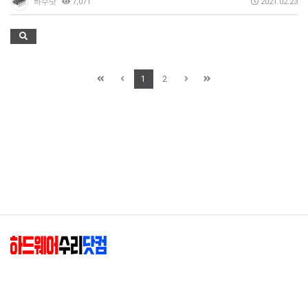
하수닷
7,071
2021.02.23
1
2
하드웨어수리닷컴(엘존)
|
대표 : 최종혁
|
사업자등록번호 : 204-02-88349
|
주소 : 01845 서울 노원구 동일로182길 37-21 (공릉동)
|
상세지도
E-mail :
hwsuri@hwsuri.com