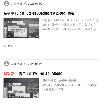
공릉본점
2026.07.02
노원구 tv수리 LG 43UJ6300 TV 화면이 파랗…
오늘은 LG 43UJ6300 UHD 4K TV의 대표적인
고장인 화면이 파랗게 변하는 증상을 수리한
사례를 소개해 드리겠습니다.이 모델은 사용…
302
공릉본점
2025.06.25
열람중
노원구 LG TV수리 42LB5650
안녕하세요 노원구 공릉동
하드웨어수리닷컴입니다 오늘은 부모님댁에
TV를 젋은부부가 …