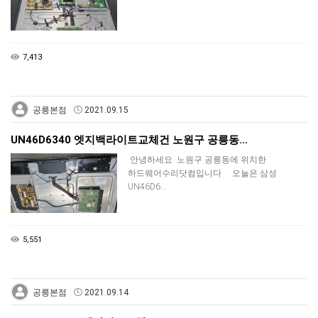
7,413
공릉본점
2021.09.15
UN46D6340 엣지백라이트교체건 노원구 공릉동…
안녕하세요 노원구 공릉동에 위치한
하드웨어수리닷컴입니다 오늘은 삼성
UN46D6…
5,551
공릉본점
2021.09.14