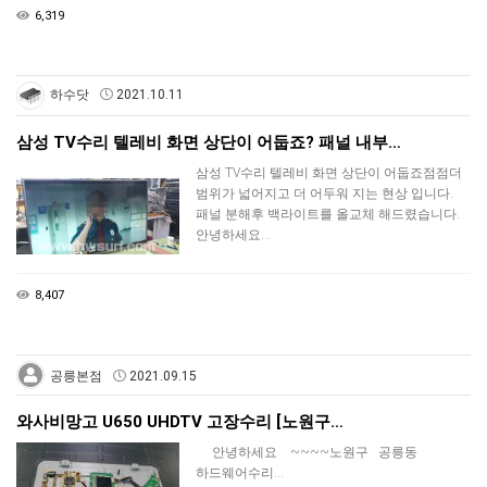
6,319
하수닷
2021.10.11
삼성 TV수리 텔레비 화면 상단이 어둡죠? 패널 내부…
삼성 TV수리 텔레비 화면 상단이 어둡죠점점더
범위가 넓어지고 더 어두워 지는 현상 입니다.
패널 분해후 백라이트를 올교체 해드렸습니다.
안녕하세요…
8,407
공릉본점
2021.09.15
와사비망고 U650 UHDTV 고장수리 [노원구…
안녕하세요 ~~~~​노원구 공릉동
하드웨어수리…