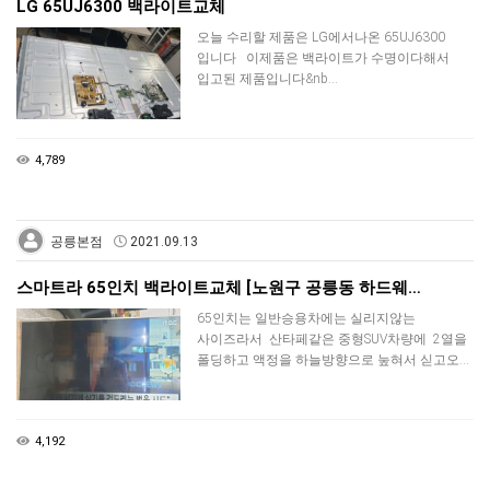
LG 65UJ6300 백라이트교체
오늘 수리할 제품은 LG에서나온 65UJ6300
입니다 ​이제품은 백라이트가 수명이다해서
입고된 제품입니다&nb…
4,789
공릉본점
2021.09.13
스마트라 65인치 백라이트교체 [노원구 공릉동 하드웨…
65인치는 일반승용차에는 실리지않는
사이즈라서 산타페같은 중형SUV차량에 2열을
폴딩하고 액정을 하늘방향으로 눞혀서 싣고오…
4,192