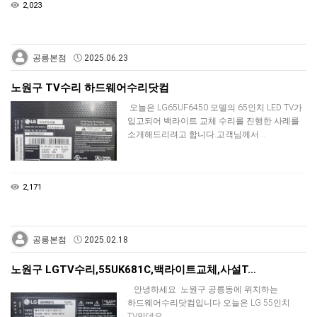
2,023
공릉본점
2025.06.23
노원구 TV수리 하드웨어수리닷컴
오늘은 LG65UF6450 모델의 65인치 LED TV가
입고되어 백라이트 교체 수리를 진행한 사례를
소개해드리려고 합니다.고객님께서…
2,171
공릉본점
2025.02.18
노원구 LGTV수리,55UK681C,백라이트교체,사설T…
안녕하세요 노원구 공릉동에 위치하는
하드웨어수리닷컴입니다 오늘은 LG 55인치
TV인데요 …