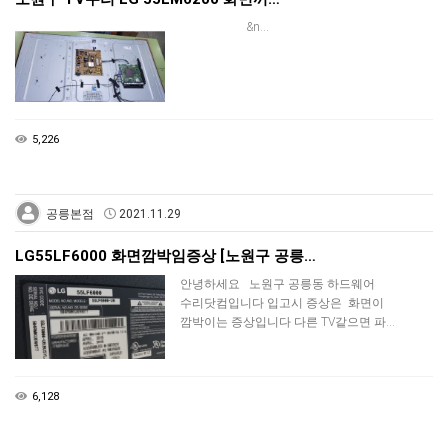
&n…
5,226
공릉본점
2021.11.29
LG55LF6000 화면깜박임증상 [노원구 공릉…
안녕하세요 노원구 공릉동 하드웨어
수리닷컴입니다 입고시 증상은 화면이
깜박이는 증상입니다 다른 TV같으면 ​파…
6,128