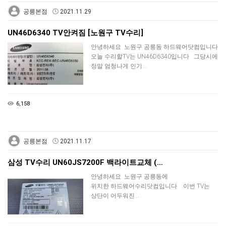
공릉본점
2021.11.29
UN46D6340 TV안켜짐 [노원구 TV수리]
안녕하세요 노원구 공릉동 하드웨어닷컴입니다
오늘 수리할TV는 UN46D6340입니다 그당시에
정말 엄청나게 인기…
6,158
공릉본점
2021.11.17
삼성 TV수리 UN60JS7200F 백라이트교체 (…
안녕하세요 노원구 공릉동에
위치한 하드웨어수리닷컴입니다 이번 TV는
상단이 어두워진…