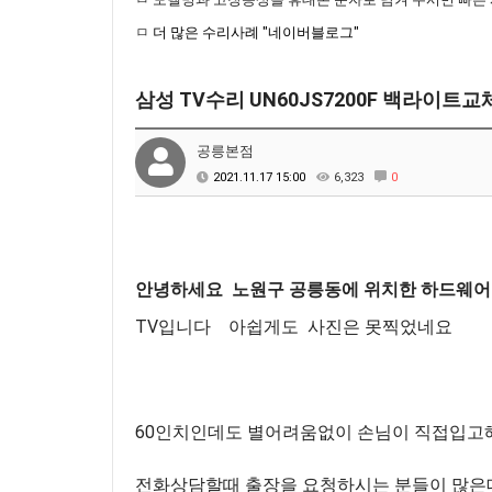
ㅁ
더 많은 수리사례 "네이버블로그"
삼성 TV수리 UN60JS7200F 백라이
공릉본점
2021.11.17 15:00
6,323
0
안녕하세요 노원구 공릉동에 위치한 하드웨
TV입니다 아쉽게도
사진은 못찍었네요
60인치인데도 별어려움없이 손님이 직접입고
전화상담할때 출장을 요청하시는 분들이 많은