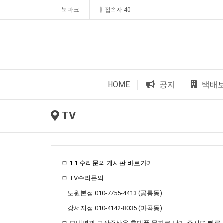
북마크
접속자 40
HOME
공지
택배
TV
ㅁ
1:1 수리문의 게시판 바로가기
ㅁ TV수리문의
노원본점 010-7755-4413 (공릉동)
강서지점 010-4142-8035 (마곡동)
ㅁ 모델명과 고장증상을 휴대폰 문자로 남겨 주시면 빠른