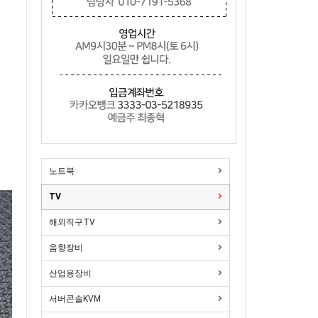
다
노트북
TV
해외직구TV
음향장비
산업용장비
서버콘솔KVM