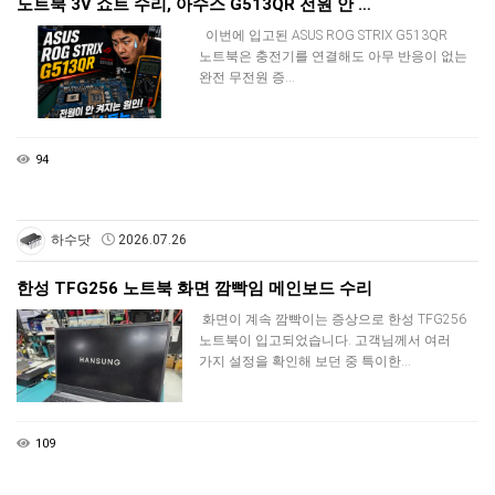
노트북 3V 쇼트 수리, 아수스 G513QR 전원 안 …
이번에 입고된 ASUS ROG STRIX G513QR
노트북은 충전기를 연결해도 아무 반응이 없는
완전 무전원 증…
94
하수닷
2026.07.26
한성 TFG256 노트북 화면 깜빡임 메인보드 수리
화면이 계속 깜빡이는 증상으로 한성 TFG256
노트북이 입고되었습니다. 고객님께서 여러
가지 설정을 확인해 보던 중 특이한…
109