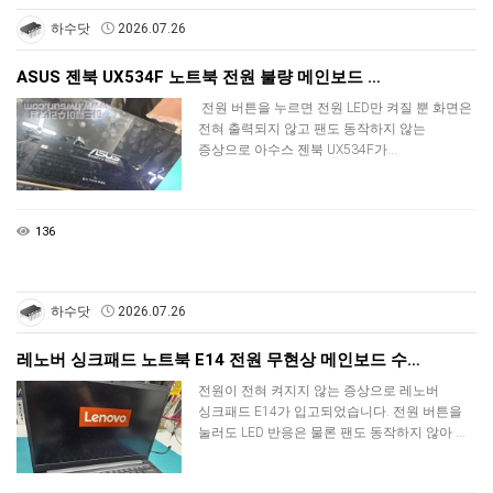
하수닷
2026.07.26
ASUS 젠북 UX534F 노트북 전원 불량 메인보드 …
전원 버튼을 누르면 전원 LED만 켜질 뿐 화면은
전혀 출력되지 않고 팬도 동작하지 않는
증상으로 아수스 젠북 UX534F가…
136
하수닷
2026.07.26
레노버 싱크패드 노트북 E14 전원 무현상 메인보드 수…
전원이 전혀 켜지지 않는 증상으로 레노버
싱크패드 E14가 입고되었습니다. 전원 버튼을
눌러도 LED 반응은 물론 팬도 동작하지 않아 …