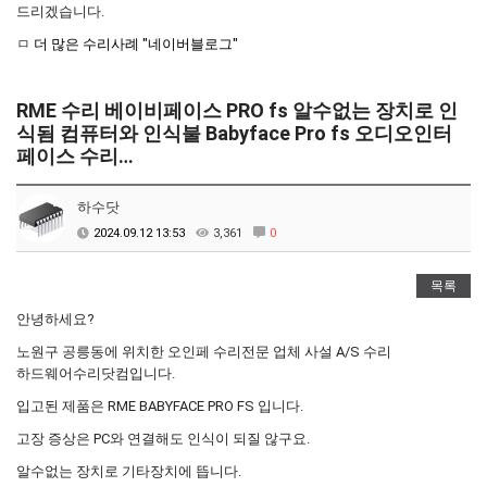
택배비인상안내
드리겠습니다.
ㅁ
더 많은 수리사례 "네이버블로그"
RME 수리 베이비페이스 PRO fs 알수없는 장치로 인
식됨 컴퓨터와 인식불 Babyface Pro fs 오디오인터
페이스 수리…
하수닷
2024.09.12 13:53
3,361
0
목록
안녕하세요?
노원구 공릉동에 위치한 오인페 수리전문 업체 사설 A/S 수리
하드웨어수리닷컴입니다.
입고된 제품은 RME BABYFACE PRO FS 입니다.
고장 증상은 PC와 연결해도 인식이 되질 않구요.
알수없는 장치로 기타장치에 뜹니다.