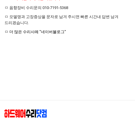
ㅁ 음향장비 수리문의 010-7191-5368
ㅁ 모델명과 고장증상을 문자로 남겨 주시면 빠른 시간내 답변 남겨
드리겠습니다.
ㅁ
더 많은 수리사례 "네이버블로그"
하드웨어수리닷컴(엘존)
|
대표 : 최종혁
|
사업자등록번호 : 204-02-88349