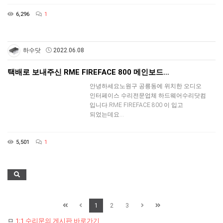
6,296
1
하수닷
2022.06.08
택배로 보내주신 RME FIREFACE 800 메인보드…
안녕하세요노원구 공릉동에 위치한 오디오
인터페이스 수리전문업체 하드웨어수리닷컴
입니다.RME FIREFACE 800 이 입고
되었는데요…
5,501
1
1
2
3
ㅁ
1:1 수리문의 게시판 바로가기