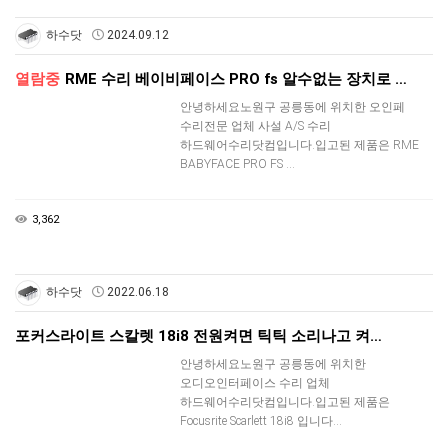
하수닷
2024.09.12
열람중
RME 수리 베이비페이스 PRO fs 알수없는 장치로 …
안녕하세요노원구 공릉동에 위치한 오인페
수리전문 업체 사설 A/S 수리
하드웨어수리닷컴입니다.입고된 제품은 RME
BABYFACE PRO FS …
3,362
하수닷
2022.06.18
포커스라이트 스칼렛 18i8 전원켜면 틱틱 소리나고 켜…
안녕하세요노원구 공릉동에 위치한
오디오인터페이스 수리 업체
하드웨어수리닷컴입니다.입고된 제품은
Focusrite Scarlett 18i8 입니다…