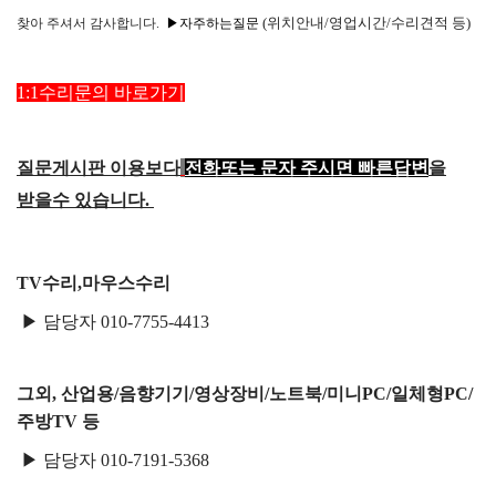
택배비인상안내
(위치안내/영업시간/수리견적 등)
찾아
주셔서 감사합니다.
▶자주하는질문
1:1수리문의 바로가기
질문게시판 이용보다
전화또는 문자 주시면 빠른답변
을
받을수 있습니다.
TV수리,마우스수리
▶ 담당자 010-7755-4413
그외, 산업용/음향기기/영상장비/노트북/미니PC/일체형PC/
주방TV 등
▶ 담당자 010-7191-5368