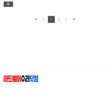
1
2
하드웨어수리닷컴(엘존)
|
대표 : 최종혁
|
사업자등록번호 : 204-02-88349
|
주소 : 01845 서울 노원구 동일로182길 37-21 (공릉동)
|
상세지도
E-mail :
hwsuri@hwsuri.com
T. TEL 02-949-4204
|
F.