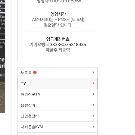
노트북
TV
해외직구TV
음향장비
산업용장비
서버콘솔KVM