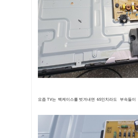
요즘 TV는 백케이스를 벗겨내면 65인치라도 부속들