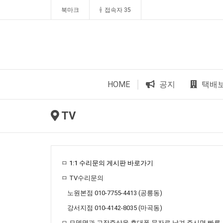
북마크
접속자 35
HOME
공지
택배
TV
ㅁ
1:1 수리문의 게시판 바로가기
ㅁ TV수리문의
노원본점 010-7755-4413 (공릉동)
강서지점 010-4142-8035 (마곡동)
ㅁ 모델명과 고장증상을 휴대폰 문자로 남겨 주시면 빠른