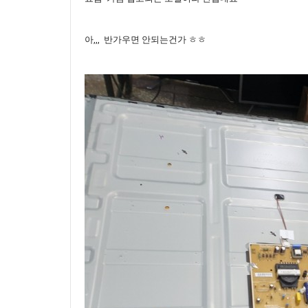
아,,, 반가우면 안되는건가 ㅎㅎ