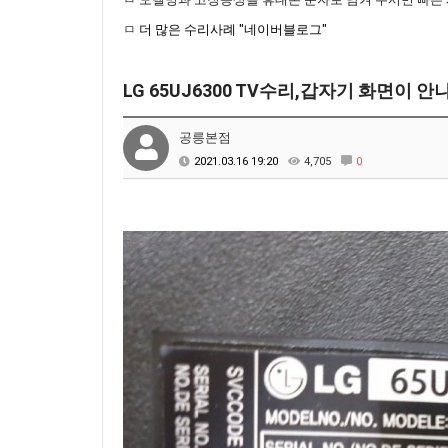
ㅁ
더 많은 수리사례 "네이버블로그"
LG 65UJ6300 TV수리,갑자기 화면
공릉본점
2021.03.16 19:20
4,705
0